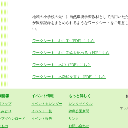
地域の小学校の先生に自然環境学習教材として活用いた
が観察記録をまとめられるようなワークシートをご用意
い。
ワークシート むし①（PDF）こちら
ワークシート むし②絵を比べる（PDFこちら
ワークシート 木①（PDF）こちら
ワークシート 木②絵を書く（PDF）こちら
園情報
イベント情報
もっと詳しく
園マップ
イベントカレンダー
レンタサイクル
〒58
・みどり
イベント一覧
錦織公園新聞
ップダウンロード
イベント報告
リンク
きもの
お問い合わせ