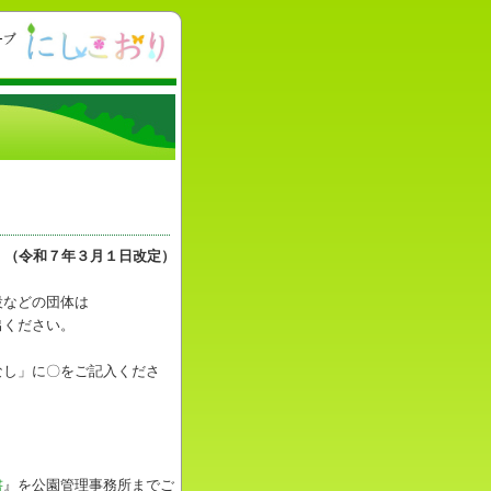
（令和７年３月１日改定）
設などの団体は
出ください。
なし」に〇をご記入くださ
書
』を公園管理事務所までご