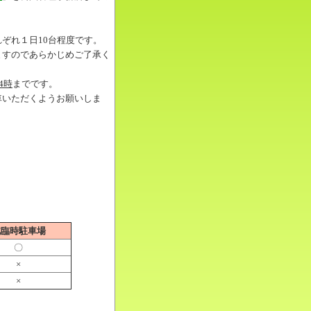
ぞれ１日10台程度です。
ますのであらかじめご了承く
4時
までです。
車いただくようお願いしま
北臨時駐車場
〇
×
×