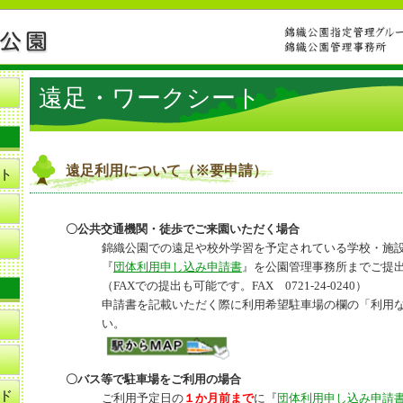
遠足・ワークシート
遠足利用について（※要申請）
ト
〇公共交通機関・徒歩でご来園いただく場合
錦織公園での遠足や校外学習を予定されている学校・施
『
団体利用申し込み申請書
』を公園管理事務所までご提
（FAXでの提出も可能です。FAX 0721-24-0240）
申請書を記載いただく際に利用希望駐車場の欄の「利用
い。
〇バス等で駐車場をご利用の場合
ド
ご利用予定日の
１か月前まで
に『
団体利用申し込み申請