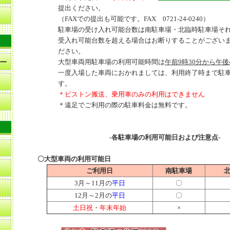
提出ください。
（FAXでの提出も可能です。FAX 0721-24-0240）
駐車場の受け入れ可能台数は南駐車場・北臨時駐車場それ
受入れ可能台数を超える場合はお断りすることがござい
ださい。
ー
大型車両用駐車場の利用可能時間は
午前9時30分から午後
一度入場した車両におかれましては、利用終了時まで駐
す。
＊ピストン搬送、乗用車のみの利用はできません
＊遠足でご利用の際の駐車料金は無料です。
-各駐車場の利用可能日および注意点-
〇大型車両の利用可能日
ご利用日
南駐車場
3月～11月の
平日
〇
12月～2月の
平日
〇
土日祝
・
年末年始
×